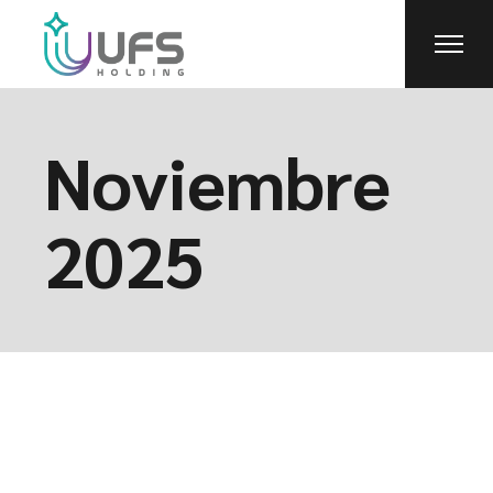
Skip
to
the
content
Noviembre
2025