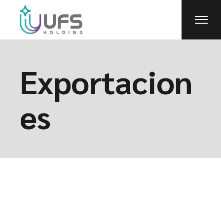
Skip
to
the
content
Exportacion
es