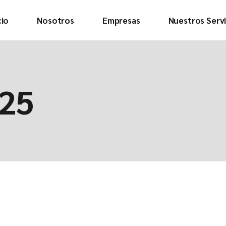
cio
Nosotros
Empresas
Nuestros Servi
Quienes somos
Conoce a la
025
tripulación
Descargar nuestra
presentación
Ver video
corporativo