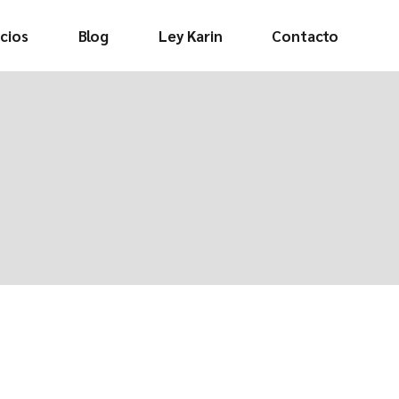
cios
Blog
Ley Karin
Contacto
Video informativo
Decálogo de
buenos tratos
Protocolo y
procedimiento
Formulario de
denuncia