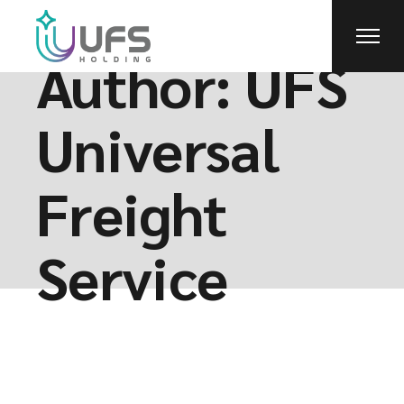
Skip
to
the
content
Author: UFS
Universal
Freight
Service