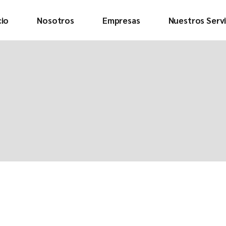
cio
Nosotros
Empresas
Nuestros Servi
Quienes somos
Conoce a la
tripulación
Descargar nuestra
presentación
Ver video
corporativo