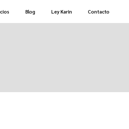
cios
Blog
Ley Karin
Contacto
Video informativo
Decálogo de
buenos tratos
Protocolo y
procedimiento
Formulario de
denuncia