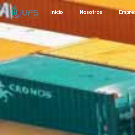
Inicio
Nosotros
Empre
Quienes somos
Conoce a la
tripulación
Descargar nuestra
presentación
Ver video
corporativo