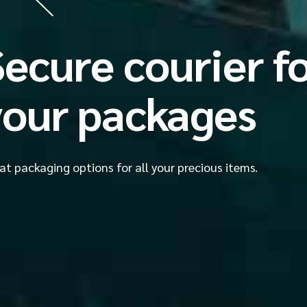
No matter where
hip globally
 company offers shipping services around the globe.