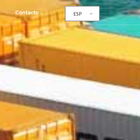
Contacto
ESP
ormativo
 de
atos
 y
iento
o de