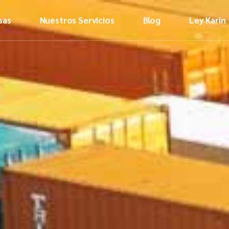
sas
Nuestros Servicios
Blog
Ley Karin
Video inf
Decálogo
buenos tr
Protocolo
procedim
Formulari
denuncia