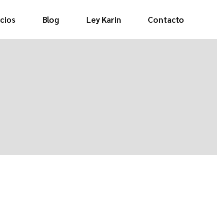
cios
Blog
Ley Karin
Contacto
Video informativo
Decálogo de
buenos tratos
Protocolo y
procedimiento
Formulario de
denuncia