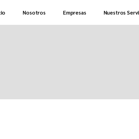
cio
Nosotros
Empresas
Nuestros Servi
Quienes somos
Conoce a la
tripulación
Descargar nuestra
presentación
Ver video
corporativo