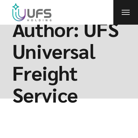
Skip
to
the
content
Author: UFS
Universal
Freight
Service