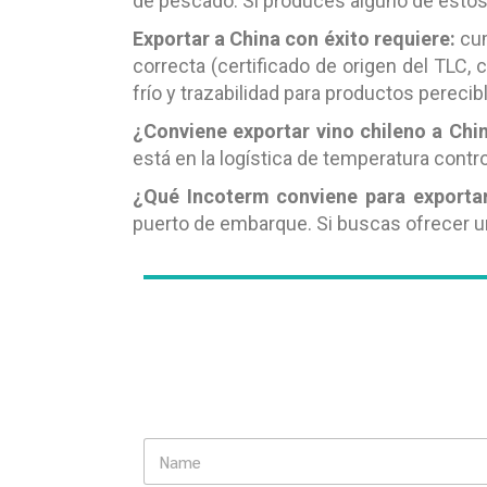
de pescado. Si produces alguno de estos
Exportar a China con éxito requiere:
cum
correcta (certificado de origen del TLC, 
frío y trazabilidad para productos perec
¿Conviene exportar vino chileno a Chi
está en la logística de temperatura contr
¿Qué Incoterm conviene para exporta
puerto de embarque. Si buscas ofrecer un
N
a