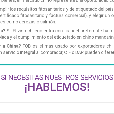
 bienes, el mercado chino representa una oportunidad co
plir los requisitos fitosanitarios y de etiquetado del pa
certificado fitosanitario y factura comercial), y elegir u
ibles como cerezas o salmón.
na?
Sí. El vino chileno entra con arancel preferente bajo 
olada y el cumplimiento del etiquetado en chino mandarín 
r a China?
FOB es el más usado por exportadores chile
 servicio integral al comprador, CIF o DAP pueden diferen
SI NECESITAS NUESTROS SERVICIOS
¡HABLEMOS!